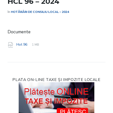
HCL 96 – 2024
în
HOTĂRÂRI DE CONSILIU LOCAL – 2024
Documente
File
pdf
File
Hot 96
1 MB
extension:
size:
PLATA ON-LINE TAXE ȘI IMPOZITE LOCALE