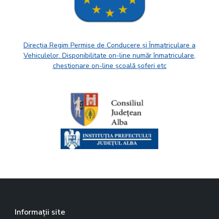
Direcția Regim Permise de Conducere și Înmatriculare a
Vehiculelor. Disponibilitate on-line număr înmatriculare,
chestionare on-line școală șoferi etc
Informații site