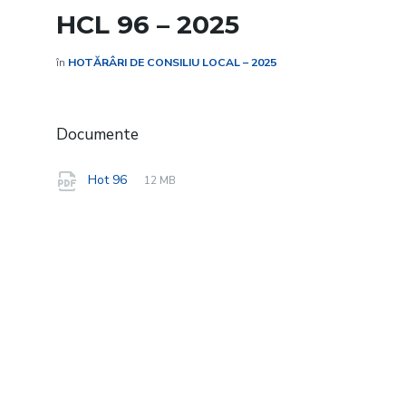
HCL 96 – 2025
în
HOTĂRÂRI DE CONSILIU LOCAL – 2025
Documente
File
pdf
File
Hot 96
12 MB
extension:
size: