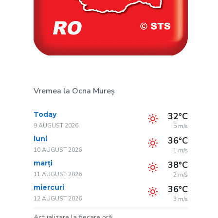
Vremea la Ocna Mureș
Today
32°C
9 AUGUST 2026
5 m/s
luni
36°C
10 AUGUST 2026
1 m/s
marți
38°C
11 AUGUST 2026
2 m/s
miercuri
36°C
12 AUGUST 2026
3 m/s
Actualizare la fiecare oră.