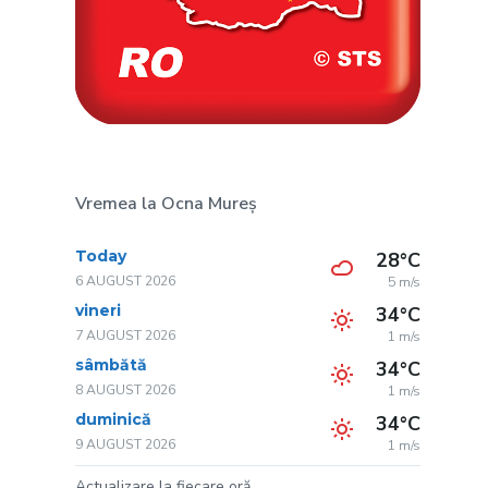
Vremea la Ocna Mureș
Today
28°C
6 AUGUST 2026
5 m/s
vineri
34°C
7 AUGUST 2026
1 m/s
sâmbătă
34°C
8 AUGUST 2026
1 m/s
duminică
34°C
9 AUGUST 2026
1 m/s
Actualizare la fiecare oră.