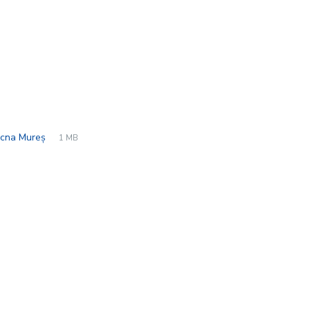
File
pdf
File
 Ocna Mureș
1 MB
extension:
size: