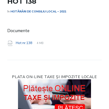
HOT 138
în
HOTĂRÂRI DE CONSILIU LOCAL – 2021
Documente
File
pdf
File
Hot nr.138
4 MB
extension:
size:
PLATA ON-LINE TAXE ȘI IMPOZITE LOCALE