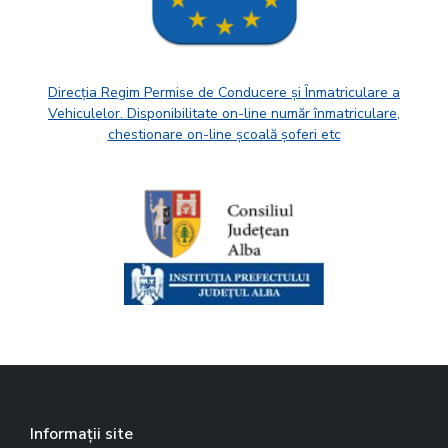
Direcția Regim Permise de Conducere și Înmatriculare a
Vehiculelor. Disponibilitate on-line număr înmatriculare,
chestionare on-line școală șoferi etc
Informații site