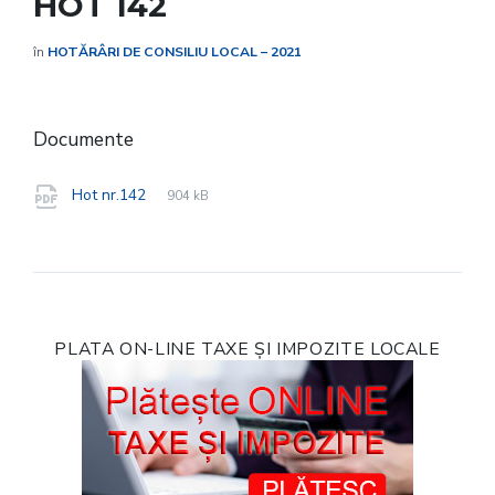
HOT 142
în
HOTĂRÂRI DE CONSILIU LOCAL – 2021
Documente
File
pdf
File
Hot nr.142
904 kB
extension:
size:
PLATA ON-LINE TAXE ȘI IMPOZITE LOCALE