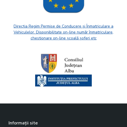
Direcția Regim Permise de Conducere și Înmatriculare a
Vehiculelor. Disponibilitate on-line număr înmatriculare,
chestionare on-line școală șoferi etc
Informații site