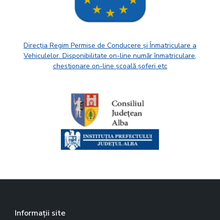
Direcția Regim Permise de Conducere și Înmatriculare a
Vehiculelor. Disponibilitate on-line număr înmatriculare,
chestionare on-line școală șoferi etc
Informații site