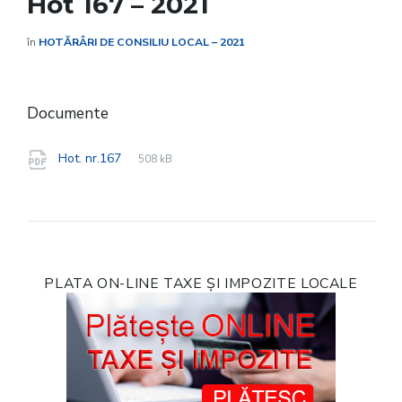
Hot 167 – 2021
în
HOTĂRÂRI DE CONSILIU LOCAL – 2021
Documente
File
pdf
File
Hot. nr.167
508 kB
extension:
size:
PLATA ON-LINE TAXE ȘI IMPOZITE LOCALE