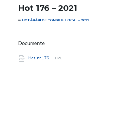
Hot 176 – 2021
în
HOTĂRÂRI DE CONSILIU LOCAL – 2021
Documente
File
pdf
File
Hot. nr.176
1 MB
extension:
size: