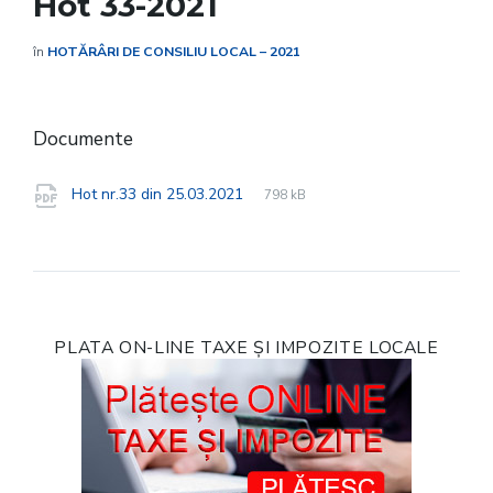
Hot 33-2021
în
HOTĂRÂRI DE CONSILIU LOCAL – 2021
Documente
File
pdf
File
Hot nr.33 din 25.03.2021
798 kB
extension:
size:
PLATA ON-LINE TAXE ȘI IMPOZITE LOCALE