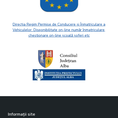
Direcția Regim Permise de Conducere și Înmatriculare a
Vehiculelor. Disponibilitate on-line număr înmatriculare,
chestionare on-line școală șoferi etc
Informații site