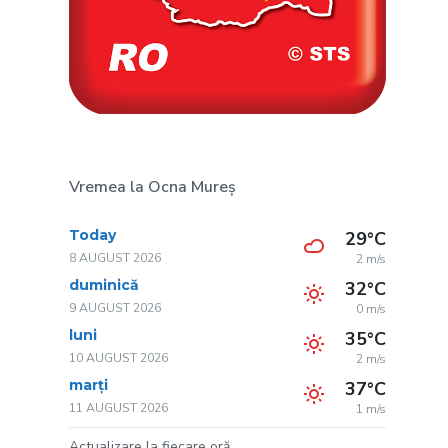
Vremea la Ocna Mureș
Today
29°C
8 AUGUST 2026
2 m/s
duminică
32°C
9 AUGUST 2026
0 m/s
luni
35°C
10 AUGUST 2026
2 m/s
marți
37°C
11 AUGUST 2026
1 m/s
Actualizare la fiecare oră.