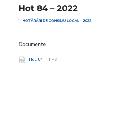
Hot 84 – 2022
în
HOTĂRÂRI DE CONSILIU LOCAL – 2022
Documente
File
pdf
File
Hot. 84
1 MB
extension:
size: