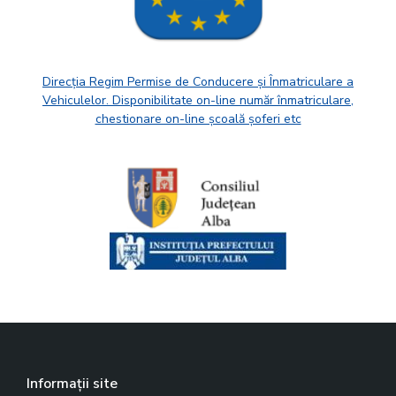
Direcția Regim Permise de Conducere și Înmatriculare a
Vehiculelor. Disponibilitate on-line număr înmatriculare,
chestionare on-line școală șoferi etc
Informații site