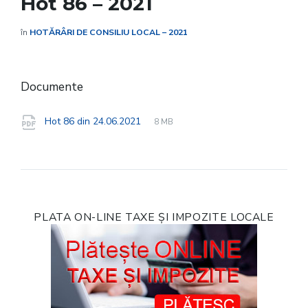
Hot 86 – 2021
în
HOTĂRÂRI DE CONSILIU LOCAL – 2021
Documente
File
pdf
File
Hot 86 din 24.06.2021
8 MB
extension:
size:
PLATA ON-LINE TAXE ȘI IMPOZITE LOCALE