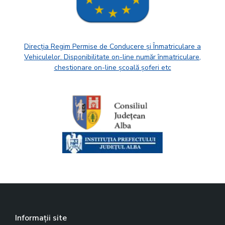
Direcția Regim Permise de Conducere și Înmatriculare a
Vehiculelor. Disponibilitate on-line număr înmatriculare,
chestionare on-line școală șoferi etc
Informații site