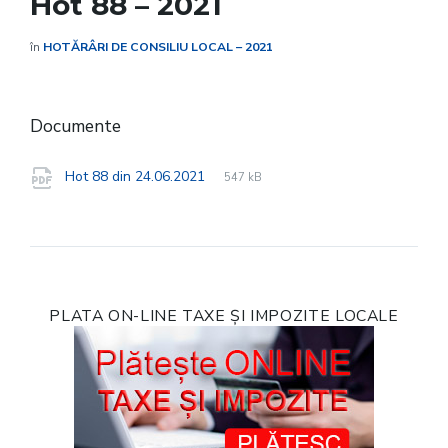
Hot 88 – 2021
în
HOTĂRÂRI DE CONSILIU LOCAL – 2021
Documente
File
pdf
File
Hot 88 din 24.06.2021
547 kB
extension:
size:
PLATA ON-LINE TAXE ȘI IMPOZITE LOCALE