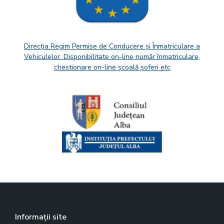
Direcția Regim Permise de Conducere și Înmatriculare a
Vehiculelor. Disponibilitate on-line număr înmatriculare,
chestionare on-line școală șoferi etc
Informații site