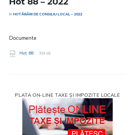
Hot 88 – 2022
în
HOTĂRÂRI DE CONSILIU LOCAL – 2022
Documente
File
pdf
File
Hot. 88
934 kB
extension:
size:
PLATA ON-LINE TAXE ȘI IMPOZITE LOCALE