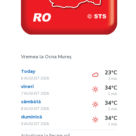
Vremea la Ocna Mureș
Today
23°C
6 AUGUST 2026
2 m/s
vineri
34°C
7 AUGUST 2026
1 m/s
sâmbătă
34°C
8 AUGUST 2026
1 m/s
duminică
34°C
9 AUGUST 2026
1 m/s
Actualizare la fiecare oră.