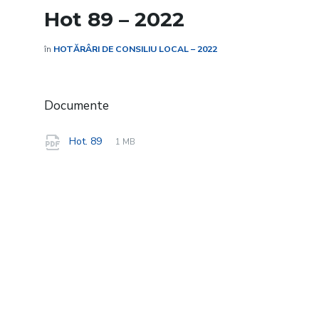
Hot 89 – 2022
în
HOTĂRÂRI DE CONSILIU LOCAL – 2022
Documente
File
pdf
File
Hot. 89
1 MB
extension:
size: