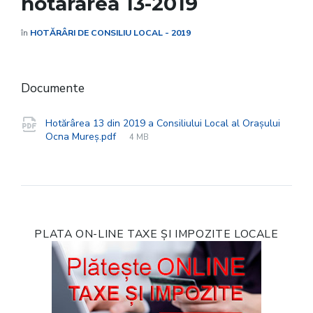
hotararea 13-2019
în
HOTĂRÂRI DE CONSILIU LOCAL - 2019
Documente
Hotărârea 13 din 2019 a Consiliului Local al Orașului
File
pdf
File
Ocna Mureș.pdf
4 MB
extension:
size:
PLATA ON-LINE TAXE ȘI IMPOZITE LOCALE