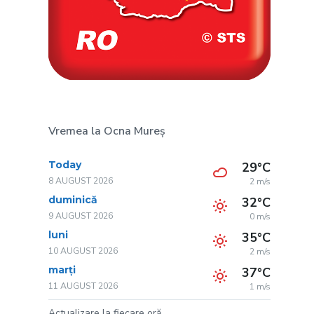
Vremea la Ocna Mureș
Today
29°C
8 AUGUST 2026
2 m/s
duminică
32°C
9 AUGUST 2026
0 m/s
luni
35°C
10 AUGUST 2026
2 m/s
marți
37°C
11 AUGUST 2026
1 m/s
Actualizare la fiecare oră.