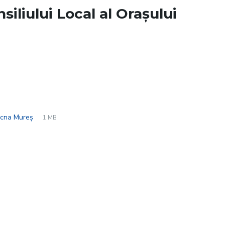
siliului Local al Orașului
File
pdf
File
 Ocna Mureș
1 MB
extension:
size: