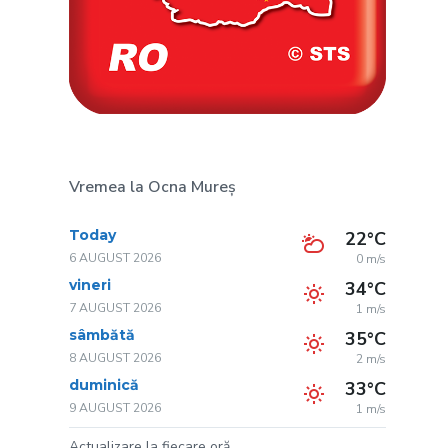
Vremea la Ocna Mureș
Today
22°C
6 AUGUST 2026
0 m/s
vineri
34°C
7 AUGUST 2026
1 m/s
sâmbătă
35°C
8 AUGUST 2026
2 m/s
duminică
33°C
9 AUGUST 2026
1 m/s
Actualizare la fiecare oră.