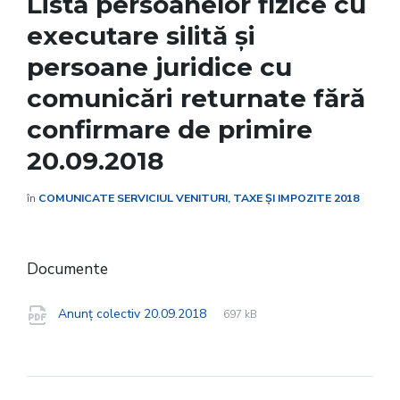
Lista persoanelor fizice cu
executare silită și
persoane juridice cu
comunicări returnate fără
confirmare de primire
20.09.2018
în
COMUNICATE SERVICIUL VENITURI, TAXE ȘI IMPOZITE 2018
Documente
File
pdf
File
Anunț colectiv 20.09.2018
697 kB
extension:
size: