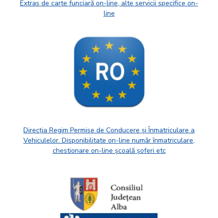
Extras de carte funciară on-line, alte servicii specifice on-
line
Direcția Regim Permise de Conducere și Înmatriculare a
Vehiculelor. Disponibilitate on-line număr înmatriculare,
chestionare on-line școală șoferi etc