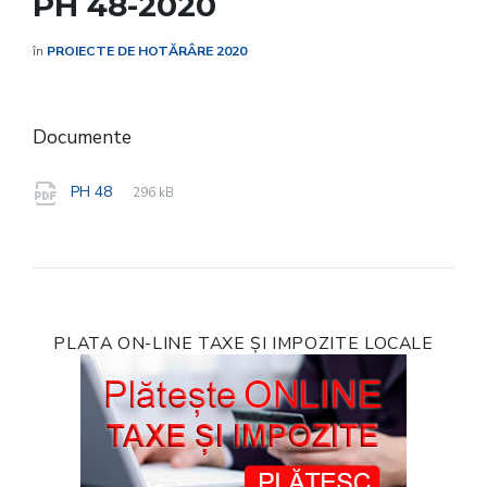
PH 48-2020
în
PROIECTE DE HOTĂRÂRE 2020
Documente
File
pdf
File
PH 48
296 kB
extension:
size:
PLATA ON-LINE TAXE ȘI IMPOZITE LOCALE