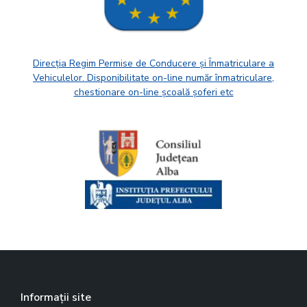
Direcția Regim Permise de Conducere și Înmatriculare a
Vehiculelor. Disponibilitate on-line număr înmatriculare,
chestionare on-line școală șoferi etc
Informații site