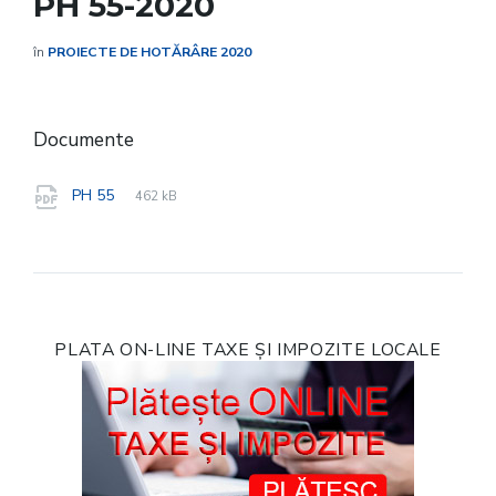
PH 55-2020
în
PROIECTE DE HOTĂRÂRE 2020
Documente
File
pdf
File
PH 55
462 kB
extension:
size:
PLATA ON-LINE TAXE ȘI IMPOZITE LOCALE