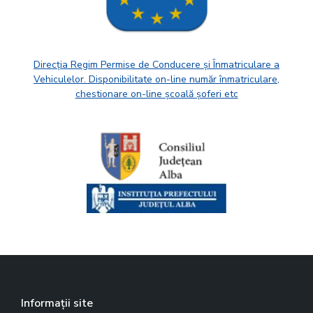
Direcția Regim Permise de Conducere și Înmatriculare a
Vehiculelor. Disponibilitate on-line număr înmatriculare,
chestionare on-line școală șoferi etc
Informații site