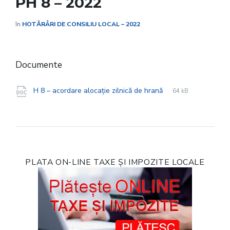
PH 8 – 2022
în
HOTĂRÂRI DE CONSILIU LOCAL – 2022
Documente
File
doc
File
H 8 – acordare alocație zilnică de hrană
64 kB
extension:
size:
PLATA ON-LINE TAXE ȘI IMPOZITE LOCALE