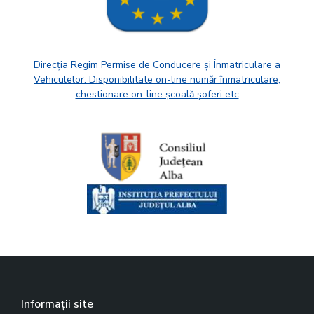
Direcția Regim Permise de Conducere și Înmatriculare a
Vehiculelor. Disponibilitate on-line număr înmatriculare,
chestionare on-line școală șoferi etc
Informații site