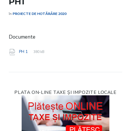
PH1
în
PROIECTE DE HOTĂRÂRE 2020
Documente
File
pdf
File
PH 1
380 kB
extension:
size:
PLATA ON-LINE TAXE ȘI IMPOZITE LOCALE