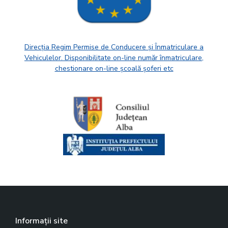
Direcția Regim Permise de Conducere și Înmatriculare a
Vehiculelor. Disponibilitate on-line număr înmatriculare,
chestionare on-line școală șoferi etc
Informații site