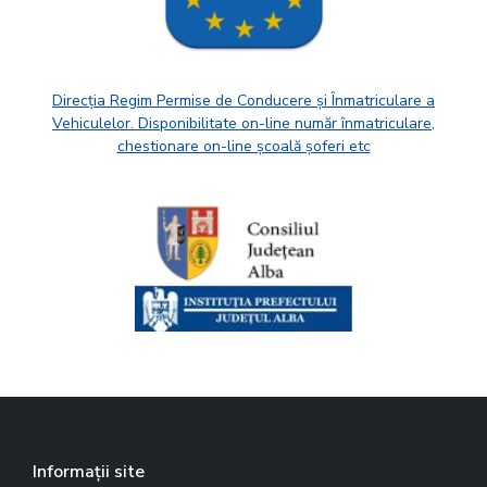
Direcția Regim Permise de Conducere și Înmatriculare a
Vehiculelor. Disponibilitate on-line număr înmatriculare,
chestionare on-line școală șoferi etc
Informații site