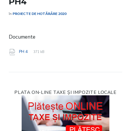
PH4
în
PROIECTE DE HOTĂRÂRE 2020
Documente
File
pdf
File
PH 4
371 kB
extension:
size:
PLATA ON-LINE TAXE ȘI IMPOZITE LOCALE