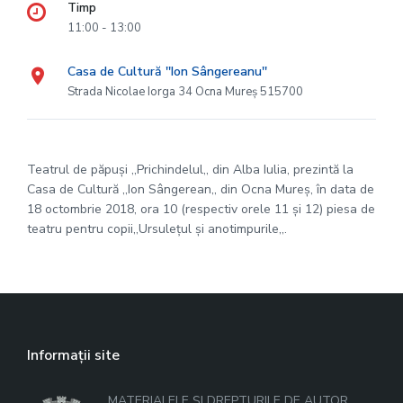
Timp
11:00 - 13:00
Casa de Cultură ''Ion Sângereanu''
Strada Nicolae Iorga 34 Ocna Mureș 515700
Teatrul de păpuși ,,Prichindelul,, din Alba Iulia, prezintă la
Casa de Cultură ,,Ion Sângerean,, din Ocna Mureș, în data de
18 octombrie 2018, ora 10 (respectiv orele 11 și 12) piesa de
teatru pentru copii,,Ursulețul și anotimpurile,,.
Informații site
MATERIALELE ȘI DREPTURILE DE AUTOR