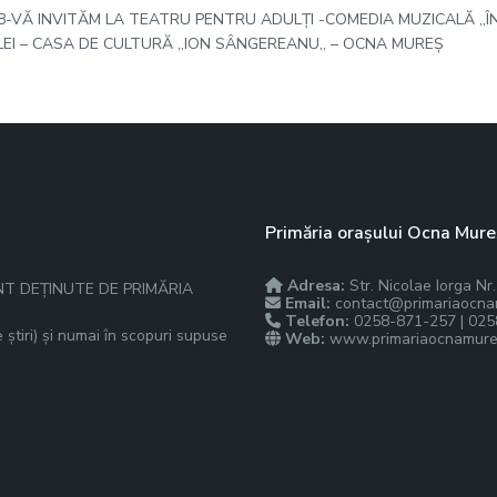
8-VĂ INVITĂM LA TEATRU PENTRU ADULȚI -COMEDIA MUZICALĂ ,,Î
 LEI – CASA DE CULTURĂ ,,ION SÂNGEREANU,, – OCNA MUREȘ
Primăria orașului Ocna Mure
Adresa:
Str. Nicolae Iorga N
NT DEȚINUTE DE PRIMĂRIA
Email:
contact@primariaocna
Telefon:
0258-871-257 | 025
 știri) și numai în scopuri supuse
Web:
www.primariaocnamure