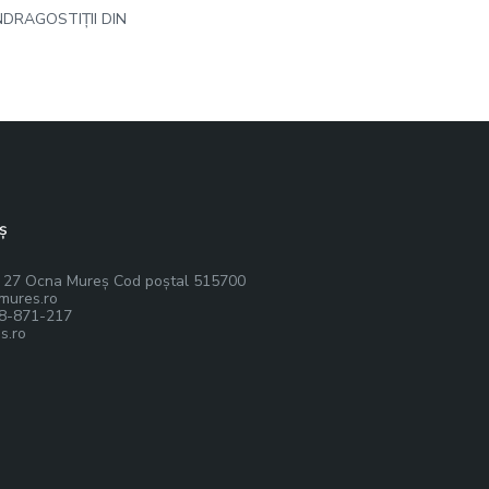
NDRAGOSTIȚII DIN
ș
r. 27 Ocna Mureș Cod poștal 515700
mures.ro
8-871-217
s.ro