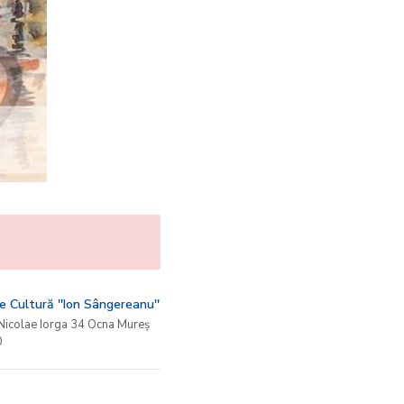
e Cultură ''Ion Sângereanu''
Nicolae Iorga 34 Ocna Mureș
0