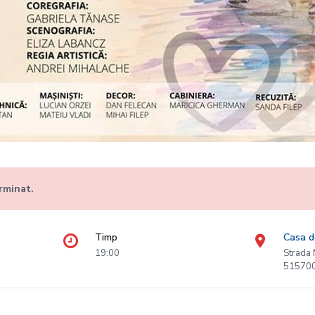
rminat.
Timp
Casa d
19:00
Strada 
51570