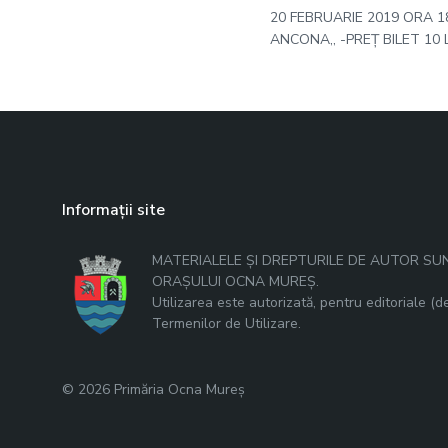
20 FEBRUARIE 2019 ORA 1
ANCONA,, -PREȚ BILET 10
Informații site
MATERIALELE ȘI DREPTURILE DE AUTOR SU
ORAȘULUI OCNA MUREȘ.
Utilizarea este autorizată, pentru editoriale (de
Termenilor de Utilizare.
© 2026 Primăria Ocna Mureș