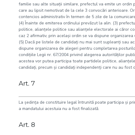
familie sau alte situaţii similare, prefectul va emite un ordin 
care au lipsit nemotivat de la cele 3 convocări anterioare. Or
contencios administrativ în termen de 5 zile de la comunicare.
(4) Înainte de emiterea ordinului prevăzut la alin. (3) prefect
politice, alianţele politice sau alianţele electorale ai căror co
caz 2 afirmativ, prin acelaşi ordin se va dispune organizarea u
(5) Dacă pe listele de candidaţi nu mai sunt supleanţi sau ace
dispune organizarea de alegeri pentru completarea posturilor 
condiţiile Legii nr. 67/2004 privind alegerea autorităţilor publi
acestea vor putea participa toate partidele politice, alianţele
candidaţi, precum şi candidaţi independenţi care nu au fost de
Art. 7
La şedinţa de constituire legal întrunită poate participa şi p
a mandatului acestuia nu a fost finalizată.
Art. 8