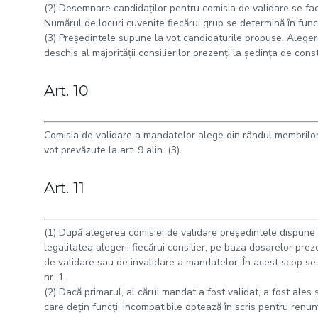
(2) Desemnare candidaţilor pentru comisia de validare se face d
Numărul de locuri cuvenite fiecărui grup se determină în fun
(3) Preşedintele supune la vot candidaturile propuse. Alegere
deschis al majorităţii consilierilor prezenţi la şedinţa de cons
Art. 10
Comisia de validare a mandatelor alege din rândul membrilor 
vot prevăzute la art. 9 alin. (3).
Art. 11
(1) După alegerea comisiei de validare preşedintele dispune 
legalitatea alegerii fiecărui consilier, pe baza dosarelor pre
de validare sau de invalidare a mandatelor. În acest scop se
nr. 1.
(2) Dacă primarul, al cărui mandat a fost validat, a fost ales 
care deţin funcţii incompatibile optează în scris pentru renunţ