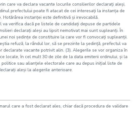
prin care va declara vacante locurile consilierilor declaraţi aleşi,
dinul prefectului poate fi atacat de cei interesaţi la instanţa de
 Hotărârea instanţei este definitivă şi irevocabilă.
ul va verifica dacă pe listele de candidaţi depuse de partidele
nsilieri declaraţi aleşi au lipsit nemotivat mai sunt supleanţi. În
nei noi şedinţe de constituire la care vor fi convocaţi supleanţii.
ştia refuză, la rândul lor, să se prezinte la şedinţă, prefectul va
declarate vacante potrivit alin. (3). Alegerile se vor organiza în
ce locale, în cel mult 30 de zile de la data emiterii ordinului, şi la
 politice sau alianţele electorale care au depus iniţial liste de
claraţi aleşi la alegerile anterioare.
rimarul care a fost declarat ales, chiar dacă procedura de validare