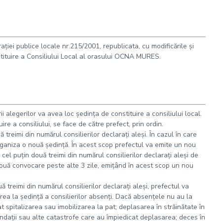
aţiei publice locale nr.215/2001, republicata, cu modificările şi
tituire a Consiliului Local al orasului OCNA MURES.
ii alegerilor va avea loc şedinţa de constituire a consiliului local.
ire a consiliului, se face de către prefect, prin ordin.
 treimi din numărul consilierilor declaraţi aleşi. În cazul în care
rganiza o nouă şedinţă. În acest scop prefectul va emite un nou
el puţin două treimi din numărul consilierilor declaraţi aleşi de
 nouă convocare peste alte 3 zile, emiţând în acest scop un nou
ă treimi din numărul consilierilor declaraţi aleşi, prefectul va
ea la şedinţă a consilierilor absenţi. Dacă absenţele nu au la
 spitalizarea sau imobilizarea la pat; deplasarea în străinătate în
undaţii sau alte catastrofe care au împiedicat deplasarea; deces în