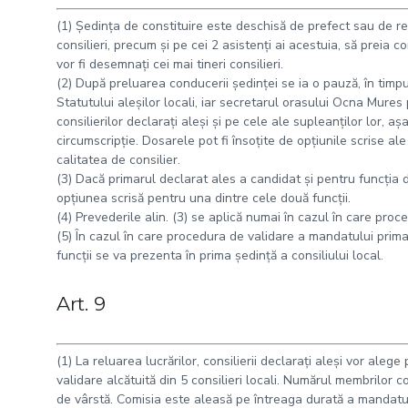
(1) Şedinţa de constituire este deschisă de prefect sau de rep
consilieri, precum şi pe cei 2 asistenţi ai acestuia, să preia c
vor fi desemnaţi cei mai tineri consilieri.
(2) După preluarea conducerii şedinţei se ia o pauză, în timpul
Statutului aleşilor locali, iar secretarul orasului Ocna Mures
consilierilor declaraţi aleşi şi pe cele ale supleanţilor lor, 
circumscripţie. Dosarele pot fi însoţite de opţiunile scrise ale 
calitatea de consilier.
(3) Dacă primarul declarat ales a candidat şi pentru funcţia d
opţiunea scrisă pentru una dintre cele două funcţii.
(4) Prevederile alin. (3) se aplică numai în cazul în care proc
(5) În cazul în care procedura de validare a mandatului primar
funcţii se va prezenta în prima şedinţă a consiliului local.
Art. 9
(1) La reluarea lucrărilor, consilierii declaraţi aleşi vor alege
validare alcătuită din 5 consilieri locali. Numărul membrilor 
de vârstă. Comisia este aleasă pe întreaga durată a mandatul