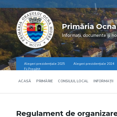
Skip
Skip
Skip
to
to
to
content
main
footer
navigation
Primăria Ocna
Informații, documente și no
Alegeri prezidențiale 2025
Alegeri prezidențiale 2024
Fii Pregătit
ACASĂ
PRIMĂRIE
CONSILIUL LOCAL
INFORMAȚII
Regulament de organizare ş