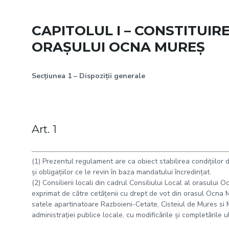
CAPITOLUL I – CONSTITUIR
ORAŞULUI OCNA MUREŞ
Secţiunea 1 – Dispoziţii generale
Art. 1
(1) Prezentul regulament are ca obiect stabilirea condiţiilor d
şi obligaţiilor ce le revin în baza mandatului încredinţat.
(2) Consilierii locali din cadrul Consiliului Local al orasului O
exprimat de către cetăţenii cu drept de vot din orasul Ocna 
satele apartinatoare Razboieni-Cetate, Cisteiul de Mures si Mi
administraţiei publice locale, cu modificările şi completările u