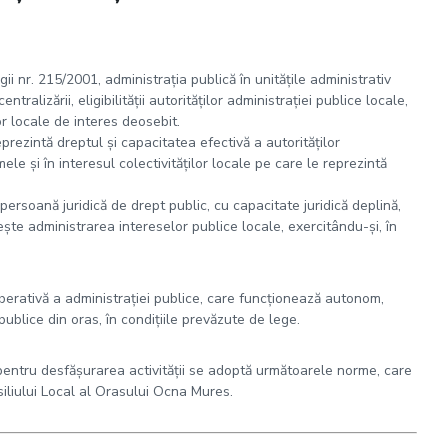
ii nr. 215/2001, administraţia publică în unităţile administrativ
tralizării, eligibilităţii autorităţilor administraţiei publice locale,
or locale de interes deosebit.
prezintă dreptul şi capacitatea efectivă a autorităţilor
ele şi în interesul colectivităţilor locale pe care le reprezintă
persoană juridică de drept public, cu capacitate juridică deplină,
eşte administrarea intereselor publice locale, exercitându-şi, în
berativă a administraţiei publice, care funcţionează autonom,
ublice din oras, în condiţiile prevăzute de lege.
ime pentru desfăşurarea activităţii se adoptă următoarele norme, care
iliului Local al Orasului Ocna Mures.