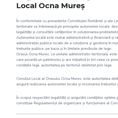
Local Ocna Mureş
În conformitate cu prevederile Constituţiei României şi ale Leg
teritoriale se întemeiază pe principiile autonomiei locale, descen
legalităţii şi consultării cetăţenilor în soluţionarea problemel
Autonomia locală este numai administrativă şi financiară şi re
administraţiei publice locale de a soluţiona şi gestiona în num
treburile publice, pe baza şi în limitele prevăzute de lege.
Orasul Ocna Mures, ca unitate administrativ-teritorială, este 
care posedă un patrimoniu şi are iniţiativă în tot ceea ce priv
condiţiile legii, autoritatea pe teritoriul delimitat prin lege.
Consiliul Local al Orasului Ocna Mures, este autoritatea deli
asigură realizarea autonomiei locale şi rezolvarea treburilor p
În scopul respectării legalităţii şi asigurării condiţiilor opt
constituie Regulamentul de organizare şi funcţionare al Cons