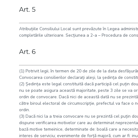
Art. 5
Atribuţiile Consiliului Local sunt prevăzute în Legea administr
completările ulterioare. Secţiunea a 2-a – Procedura de cons
Art. 6
(1) Potrivit legii, în termen de 20 de zile de la data desfăşurăr
Convocarea consilierilor declaraţi aleşi, la şedinţa de constitu
(2) Şedinţa este legal constituită dacă participă cel puţin două
nu se poate asigura această majoritate, peste 3 zile se va o
ordin de convocare. Dacă nici de această dată nu se prezintă c
către biroul electoral de circumscripţie, prefectul va face o
ordin.
(3) Dacă nici la a treia convocare nu se prezintă cel puţin dou
dispune verificarea motivelor care au determinat neprezentar
bază motive temeinice, determinate de: boală care a necesitat
interes de serviciu; evenimente de forţă majoră, cum ar fi: in