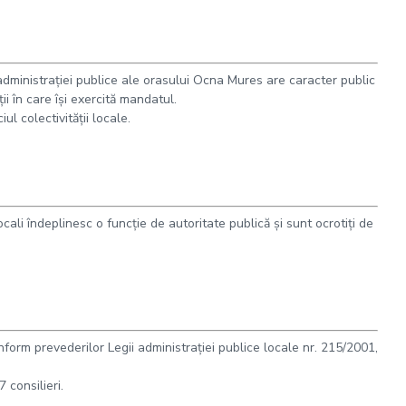
or administraţiei publice ale orasului Ocna Mures are caracter public
ţii în care îşi exercită mandatul.
iul colectivităţii locale.
locali îndeplinesc o funcţie de autoritate publică şi sunt ocrotiţi de
nform prevederilor Legii administraţiei publice locale nr. 215/2001,
 consilieri.