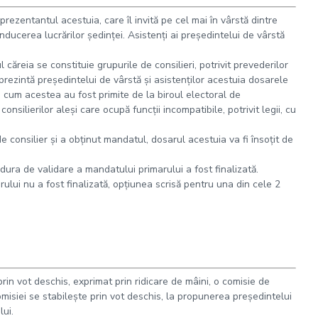
rezentantul acestuia, care îl invită pe cel mai în vârstă dintre
onducerea lucrărilor şedinţei. Asistenţi ai preşedintelui de vârstă
 căreia se constituie grupurile de consilieri, potrivit prevederilor
 prezintă preşedintelui de vârstă şi asistenţilor acestuia dosarele
aşa cum acestea au fost primite de la biroul electoral de
consilierilor aleşi care ocupă funcţii incompatibile, potrivit legii, cu
e consilier şi a obţinut mandatul, dosarul acestuia va fi însoţit de
edura de validare a mandatului primarului a fost finalizată.
ului nu a fost finalizată, opţiunea scrisă pentru una din cele 2
 prin vot deschis, exprimat prin ridicare de mâini, o comisie de
comisiei se stabileşte prin vot deschis, la propunerea preşedintelui
ui.