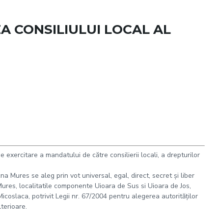
EA CONSILIULUI LOCAL AL
e exercitare a mandatului de către consilierii locali, a drepturilor
cna Mures se aleg prin vot universal, egal, direct, secret şi liber
Mures, localitatile componente Uioara de Sus si Uioara de Jos,
coslaca, potrivit Legii nr. 67/2004 pentru alegerea autorităţilor
lterioare.