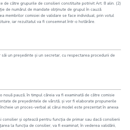
e către grupurile de consilieri constituite potrivit Art. 8 alin. (2)
cţie de numărul de mandate obţinute de grupul în cauză.
a membrilor comisiei de validare se face individual, prin votul
tituire, iar rezultatul va fi consemnat într-o hotărâre.
săi un preşedinte şi un secretar, cu respectarea procedurii de
o nouă pauză, în timpul căreia va fi examinată de către comisie
zentate de preşedintele de vârstă, şi vor fi elaborate propunerile
 încheie un proces-verbal al cărui model este prezentat în anexa
şi consilier şi optează pentru funcţia de primar sau dacă consilierii
area la funcţia de consilier, va fi examinat, în vederea validării,