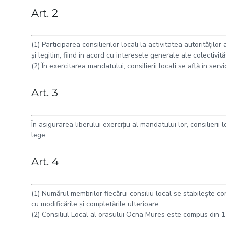
Art. 2
(1) Participarea consilierilor locali la activitatea autorităţil
şi legitim, fiind în acord cu interesele generale ale colectivită
(2) În exercitarea mandatului, consilierii locali se află în servic
Art. 3
În asigurarea liberului exerciţiu al mandatului lor, consilierii 
lege.
Art. 4
(1) Numărul membrilor fiecărui consiliu local se stabileşte co
cu modificările şi completările ulterioare.
(2) Consiliul Local al orasului Ocna Mures este compus din 17