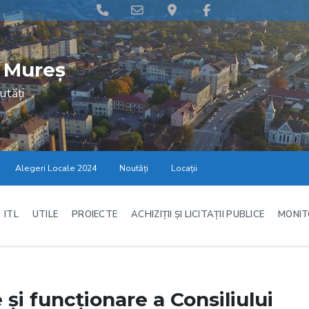
Phone
Email
Google
Facebook
Number
Address
Maps
for
 Mureș
calling
utăți
Alegeri Locale 2024
Noutăți
Locații
ITL
UTILE
PROIECTE
ACHIZIȚII ȘI LICITAȚII PUBLICE
MONIT
i funcţionare a Consiliului