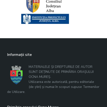
Informații site
MATERIALELE ȘI DREPTURILE DE AUTOR
SUNT DEȚINUTE DE PRIMĂRIA ORAȘULUI
OCNA MUREȘ.
Utilizarea este autorizată, pentru editoriale
(de știri) și numai în scopuri supuse Termenilor
de Utilizare.