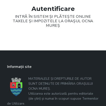
Autentificare
INTRĂ ÎN SISTEM ȘI PLĂTEȘTE ONLINE
TAXELE ȘI IMPOZITELE LA ORAȘUL OCNA
MUREȘ
Informații site
MATERIALELE ȘI DREPTURILE DE AUTOR
SUNT DEȚINUTE DE PRIMĂRIA ORAȘULUI
OCNA MUREȘ.
Utilizarea este autorizată, pentru editoriale
(de știri) și numai în scopuri supuse Termenilor
de Utilizare.