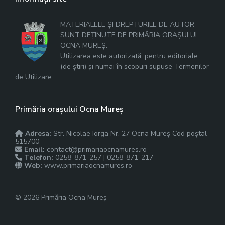
MATERIALELE ȘI DREPTURILE DE AUTOR
SUNT DEȚINUTE DE PRIMĂRIA ORAȘULUI
OCNA MUREȘ.
Utilizarea este autorizată, pentru editoriale
(de știri) și numai în scopuri supuse Termenilor
de Utilizare.
Primăria orașului Ocna Mureș
Adresa:
Str. Nicolae Iorga Nr. 27 Ocna Mureș Cod poștal
515700
Email:
contact@primariaocnamures.ro
Telefon:
0258-871-257 | 0258-871-217
Web:
www.primariaocnamures.ro
© 2026 Primăria Ocna Mureș