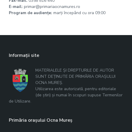
Fax-mail:
0358 816 440
E-mail:
primar@primariaocnamures.ro
Program de audienţe:
marţi începând cu ora 09:00
Informații site
MATERIALELE ȘI DREPTURILE DE AUTOR
SUNT DEȚINUTE DE PRIMĂRIA ORAȘULUI
OCNA MUREȘ.
Utilizarea este autorizată, pentru editoriale
(de știri) și numai în scopuri supuse Termenilor
de Utilizare.
Primăria orașului Ocna Mureș