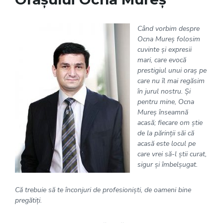
Când vorbim despre
Ocna Mureş folosim
cuvinte şi expresii
mari, care evocă
prestigiul unui oraş pe
care nu îl mai regăsim
în jurul nostru. Şi
pentru mine, Ocna
Mureş înseamnă
acasă; fiecare om ştie
de la părinţii săi că
acasă este locul pe
care vrei să-l ştii curat,
sigur şi îmbelşugat.
Că trebuie să te înconjuri de profesionişti, de oameni bine
pregătiţi.