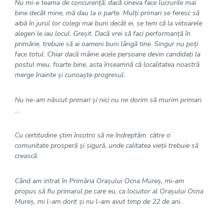
Nu mi-e teama de concurenţă; dacă cineva face lucrurile mai
bine decât mine, mă dau la o parte. Mulţi primari se feresc să
aibă în jurul lor colegi mai buni decât ei, se tem că la viitoarele
alegeri le iau locul. Greşit. Dacă vrei să faci performanţă în
primărie, trebuie să ai oameni buni lângă tine. Singur nu poţi
face totul. Chiar dacă mâine acele persoane devin candidaţi la
postul meu, foarte bine, asta înseamnă că localitatea noastră
merge înainte şi cunoaşte progresul.
Nu ne-am născut primari şi nici nu ne dorim să murim primari
…
Cu certitudine ştim încotro să ne îndreptăm: către o
comunitate prosperă şi sigură, unde calitatea vieţii trebuie să
crească.
Când am intrat în Primăria Oraşului Ocna Mureş, mi-am
propus să fiu primarul pe care eu, ca locuitor al Oraşului Ocna
Mureş, mi l-am dorit şi nu l-am avut timp de 22 de ani.