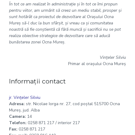
În tot ce am realizat în administraţie şi în tot ce îmi propun
pentru viitor, am urmărit să creez un mediu stabil, prosper şi
sunt hotărât ca proiectul de dezvoltare al Oraşului Ocna
Mureş să-l duc la bun sfârşit, şi vreau ca şi comunitatea
noastră să fie conştientă că fără muncă şi sacrificii nu se pot
realiza obiective strategice de dezvoltare care să aducă
bunăstarea zonei Ocna Mureş.
Vinţeler Silviu
Primar al oraşului Ocna Mureş
Informații contact
jr. Vinţeler Silviu
Adresa:
str. Nicolae Iorga nr. 27, cod poştal 515700 Ocna
Mureş, jud. Alba
Camera:
14
Telefon:
0258 871 217 / interior 217
Fax:
0258 871 217