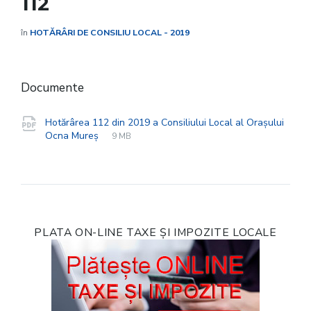
112
în
HOTĂRÂRI DE CONSILIU LOCAL - 2019
Documente
Hotărârea 112 din 2019 a Consiliului Local al Orașului
File
pdf
File
Ocna Mureș
9 MB
extension:
size:
PLATA ON-LINE TAXE ȘI IMPOZITE LOCALE