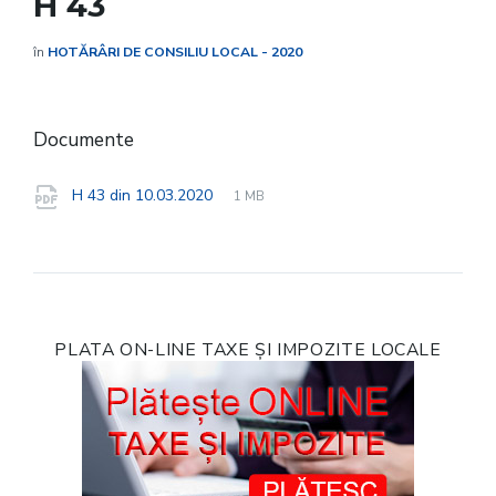
H 43
în
HOTĂRÂRI DE CONSILIU LOCAL - 2020
Documente
File
pdf
File
H 43 din 10.03.2020
1 MB
extension:
size:
PLATA ON-LINE TAXE ȘI IMPOZITE LOCALE