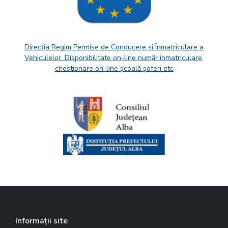
Direcția Regim Permise de Conducere și Înmatriculare a
Vehiculelor. Disponibilitate on-line număr înmatriculare,
chestionare on-line școală șoferi etc
Informații site