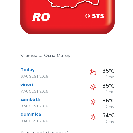
Vremea la Ocna Mureș
Today
35°C
6 AUGUST 2026
1 m/s
vineri
35°C
7 AUGUST 2026
1 m/s
sâmbătă
36°C
8 AUGUST 2026
1 m/s
duminică
34°C
9 AUGUST 2026
1 m/s
Actualizare la fiecare oră.