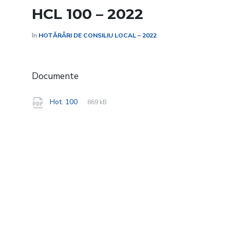
HCL 100 – 2022
în
HOTĂRÂRI DE CONSILIU LOCAL – 2022
Documente
File
pdf
File
Hot. 100
869 kB
extension:
size: