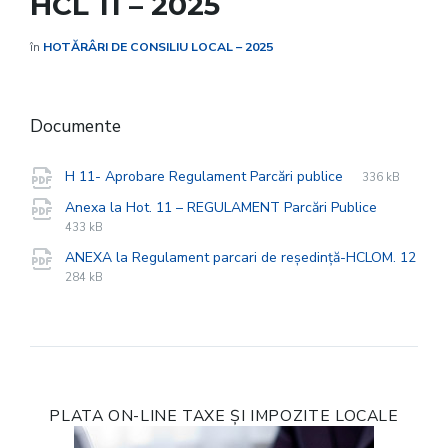
HCL 11 – 2025
în
HOTĂRÂRI DE CONSILIU LOCAL – 2025
Documente
File
pdf
File
H 11- Aprobare Regulament Parcări publice
336 kB
extension:
size:
File
pdf
File
Anexa la Hot. 11 – REGULAMENT Parcări Publice
extensio
size:
433 kB
ANEXA la Regulament parcari de reședință-HCLOM. 12
File
pdf
File
284 kB
extension:
size:
PLATA ON-LINE TAXE ȘI IMPOZITE LOCALE