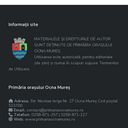
Informații site
MATERIALELE ȘI DREPTURILE DE AUTOR
SUNT DEȚINUTE DE PRIMĂRIA ORAȘULUI
OCNA MUREȘ.
Utilizarea este autorizată, pentru editoriale
(de știri) și numai în scopuri supuse Termenilor
de Utilizare.
Primăria orașului Ocna Mureș
Adresa:
Str. Nicolae Iorga Nr. 27 Ocna Mureș Cod poștal
515700
Email:
contact@primariaocnamures.ro
Telefon:
0258-871-257 | 0258-871-217
Web:
www.primariaocnamures.ro