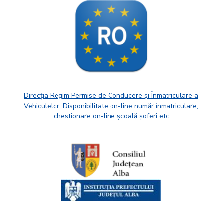
Direcția Regim Permise de Conducere și Înmatriculare a
Vehiculelor. Disponibilitate on-line număr înmatriculare,
chestionare on-line școală șoferi etc