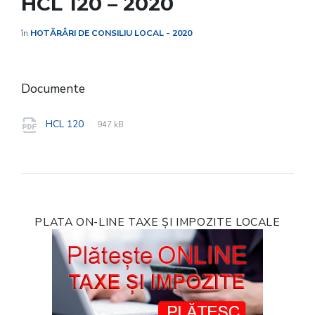
HCL 120 – 2020
în
HOTĂRÂRI DE CONSILIU LOCAL - 2020
Documente
File
pdf
File
HCL 120
947 kB
extension:
size:
PLATA ON-LINE TAXE ȘI IMPOZITE LOCALE