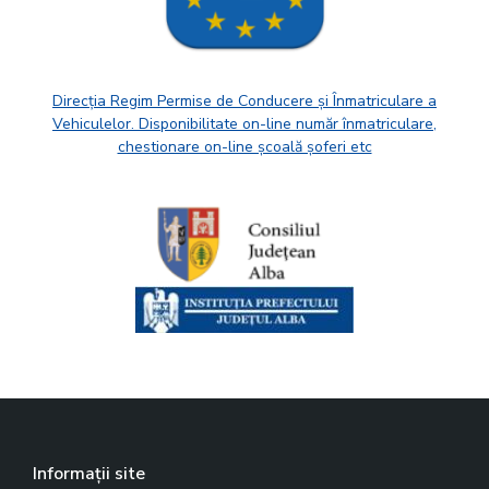
Direcția Regim Permise de Conducere și Înmatriculare a
Vehiculelor. Disponibilitate on-line număr înmatriculare,
chestionare on-line școală șoferi etc
Informații site