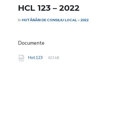
HCL 123 – 2022
în
HOTĂRÂRI DE CONSILIU LOCAL – 2022
Documente
File
pdf
File
Hot.123
623 kB
extension:
size: