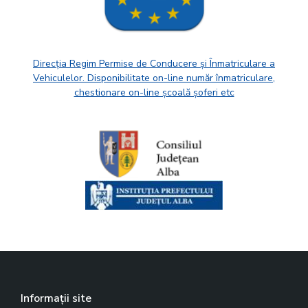
Direcția Regim Permise de Conducere și Înmatriculare a
Vehiculelor. Disponibilitate on-line număr înmatriculare,
chestionare on-line școală șoferi etc
Informații site