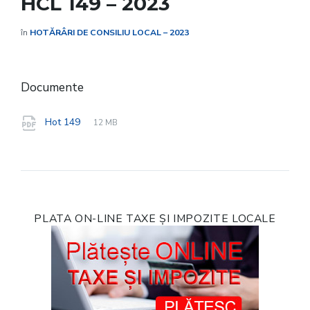
HCL 149 – 2023
în
HOTĂRÂRI DE CONSILIU LOCAL – 2023
Documente
File
pdf
File
Hot 149
12 MB
extension:
size:
PLATA ON-LINE TAXE ȘI IMPOZITE LOCALE