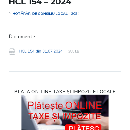
HCL 154 – 2024
în
HOTĂRÂRI DE CONSILIU LOCAL – 2024
Documente
File
pdf
File
HCL 154 din 31.07.2024
388 kB
extension:
size:
PLATA ON-LINE TAXE ȘI IMPOZITE LOCALE