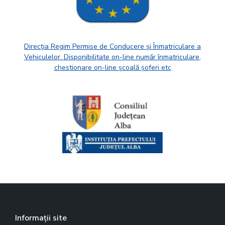
Direcția Regim Permise de Conducere și Înmatriculare a
Vehiculelor. Disponibilitate on-line număr înmatriculare,
chestionare on-line școală șoferi etc
Informații site