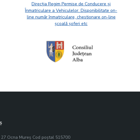
Direcția Regim Permise de Conducere și
Înmatriculare a Vehiculelor. Disponibilitate on-
line număr înmatriculare, chestionare on-line
școală șoferi etc
ș
r. 27 Ocna Mureș Cod poștal 515700