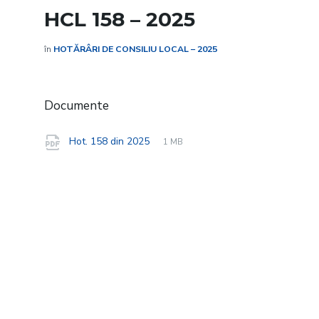
HCL 158 – 2025
în
HOTĂRÂRI DE CONSILIU LOCAL – 2025
Documente
File
pdf
File
Hot. 158 din 2025
1 MB
extension:
size: