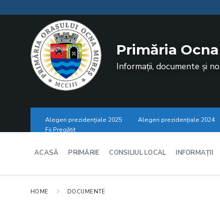
Skip
Skip
Skip
to
to
to
content
main
footer
navigation
Primăria Ocna
Informații, documente și no
Alegeri prezidențiale 2025
Alegeri prezidențiale 2024
Fii Pregătit
ACASĂ
PRIMĂRIE
CONSILIUL LOCAL
INFORMAȚII
HOME
DOCUMENTE