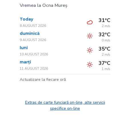
Vremea la Ocna Mureș
Today
31°C
8 AUGUST 2026
2 m/s
duminică
32°C
9 AUGUST 2026
0 m/s
luni
35°C
10 AUGUST 2026
2 m/s
marți
37°C
11 AUGUST 2026
1 m/s
Actualizare la fiecare oră.
Extras de carte funciară on-line, alte servicii
specifice on-line