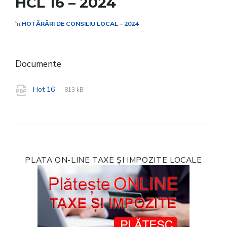
HCL 16 – 2024
în
HOTĂRÂRI DE CONSILIU LOCAL – 2024
Documente
File
pdf
File
Hot 16
813 kB
extension:
size:
PLATA ON-LINE TAXE ȘI IMPOZITE LOCALE