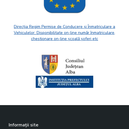
Direcția Regim Permise de Conducere și Înmatriculare a
Vehiculelor. Disponibilitate on-line număr înmatriculare,
chestionare on-line școală șoferi etc
Informații site