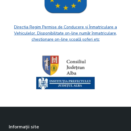
Direcția Regim Permise de Conducere și Înmatriculare a
Vehiculelor. Disponibilitate on-line număr înmatriculare,
chestionare on-line școală șoferi etc
Informații site