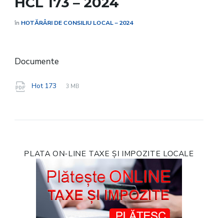
HCL 173 – 2024
în
HOTĂRÂRI DE CONSILIU LOCAL – 2024
Documente
File
pdf
File
Hot 173
3 MB
extension:
size:
PLATA ON-LINE TAXE ȘI IMPOZITE LOCALE