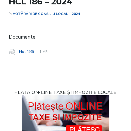
HCL 186 – 2024
în
HOTĂRÂRI DE CONSILIU LOCAL – 2024
Documente
File
pdf
File
Hot 186
1 MB
extension:
size:
PLATA ON-LINE TAXE ȘI IMPOZITE LOCALE