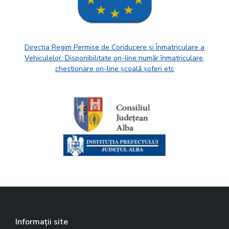
Direcția Regim Permise de Conducere și Înmatriculare a
Vehiculelor. Disponibilitate on-line număr înmatriculare,
chestionare on-line școală șoferi etc
Informații site