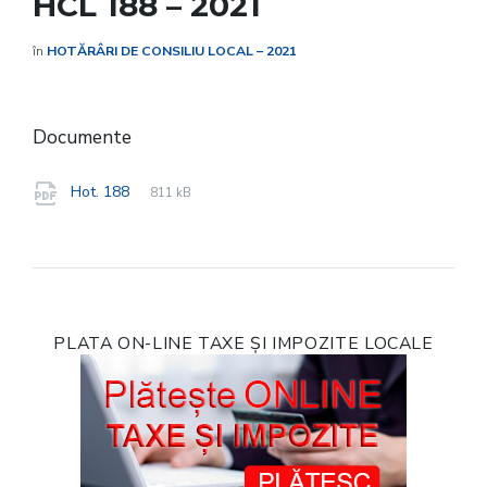
HCL 188 – 2021
în
HOTĂRÂRI DE CONSILIU LOCAL – 2021
Documente
File
pdf
File
Hot. 188
811 kB
extension:
size:
PLATA ON-LINE TAXE ȘI IMPOZITE LOCALE