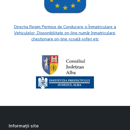
Direcția Regim Permise de Conducere și Înmatriculare a
Vehiculelor. Disponibilitate on-line număr înmatriculare,
chestionare on-line școală șoferi etc
Informații site