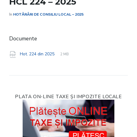
HCL 224 – 2025
în
HOTĂRÂRI DE CONSILIU LOCAL – 2025
Documente
File
pdf
File
Hot. 224 din 2025
2 MB
extension:
size:
PLATA ON-LINE TAXE ȘI IMPOZITE LOCALE