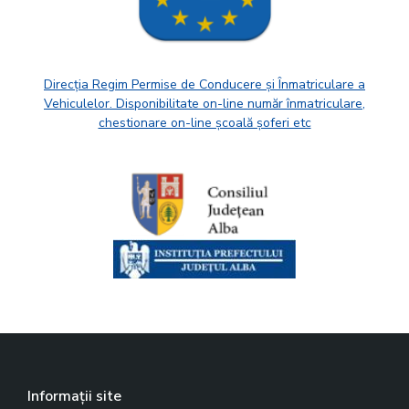
Direcția Regim Permise de Conducere și Înmatriculare a
Vehiculelor. Disponibilitate on-line număr înmatriculare,
chestionare on-line școală șoferi etc
Informații site