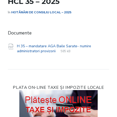
HCL 35 – 2025
în
HOTĂRÂRI DE CONSILIU LOCAL – 2025
Documente
H 35 – mandatare AGA Baile Sarate- numire
File
pdf
File
administratori provizorii
585 kB
extension:
size:
PLATA ON-LINE TAXE ȘI IMPOZITE LOCALE