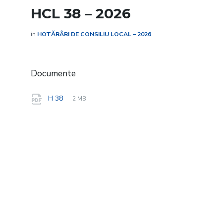
HCL 38 – 2026
în
HOTĂRÂRI DE CONSILIU LOCAL – 2026
Documente
File
pdf
File
H 38
2 MB
extension:
size: