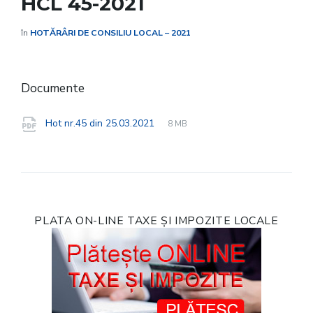
HCL 45-2021
în
HOTĂRÂRI DE CONSILIU LOCAL – 2021
Documente
File
pdf
File
Hot nr.45 din 25.03.2021
8 MB
extension:
size:
PLATA ON-LINE TAXE ȘI IMPOZITE LOCALE