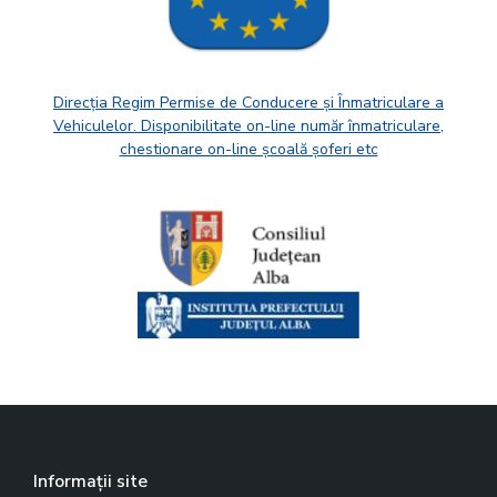
Direcția Regim Permise de Conducere și Înmatriculare a
Vehiculelor. Disponibilitate on-line număr înmatriculare,
chestionare on-line școală șoferi etc
Informații site