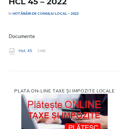
HCL 45 – 2022
în
HOTĂRÂRI DE CONSILIU LOCAL – 2022
Documente
File
pdf
File
Hot. 45
3 MB
extension:
size:
PLATA ON-LINE TAXE ȘI IMPOZITE LOCALE