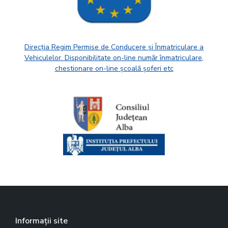
Direcția Regim Permise de Conducere și Înmatriculare a
Vehiculelor. Disponibilitate on-line număr înmatriculare,
chestionare on-line școală șoferi etc
Informații site