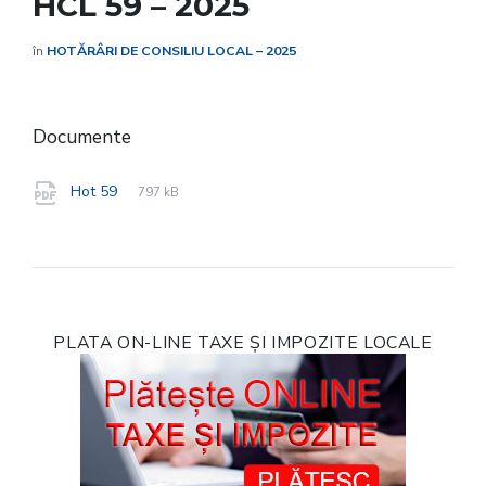
HCL 59 – 2025
în
HOTĂRÂRI DE CONSILIU LOCAL – 2025
Documente
File
pdf
File
Hot 59
797 kB
extension:
size:
PLATA ON-LINE TAXE ȘI IMPOZITE LOCALE