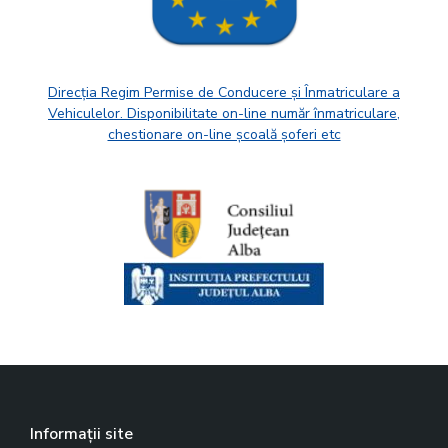
Direcția Regim Permise de Conducere și Înmatriculare a
Vehiculelor. Disponibilitate on-line număr înmatriculare,
chestionare on-line școală șoferi etc
Informații site