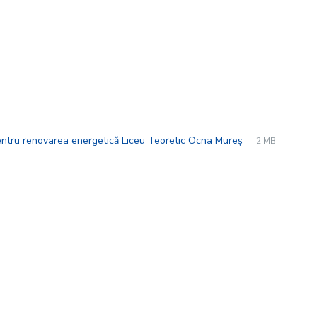
File
pdf
File
 pentru renovarea energetică Liceu Teoretic Ocna Mureș
2 MB
extension:
size: