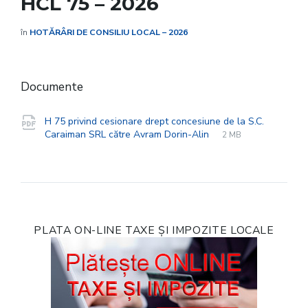
HCL 75 – 2026
în
HOTĂRÂRI DE CONSILIU LOCAL – 2026
Documente
H 75 privind cesionare drept concesiune de la S.C.
File
pdf
File
Caraiman SRL către Avram Dorin-Alin
2 MB
extension:
size:
PLATA ON-LINE TAXE ȘI IMPOZITE LOCALE